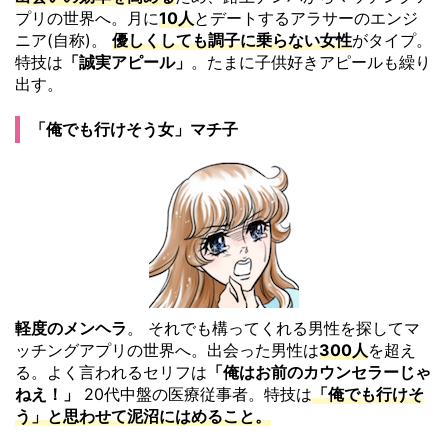
プリの世界へ。月に
10人
とデートするアラサーのエンジ
ニア(自称)。
優しくしても調子に乗らない女性
がタイプ。
特技は
「誠実アピール」
。たまに子供好きアピールも繰り
出す。
「俺でも行けそう女」マチ子
軽度のメンヘラ
。 それでも構ってくれる男性を探してマ
ッチングアプリの世界へ。出会った男性は
300人
を超え
る。よく言われるセリフは
「俺はお前のカウンセラーじゃ
ねえ！」
20代中盤の医療従事者。特技は
「俺でも行けそ
う」と思わせて泥沼にはめること。