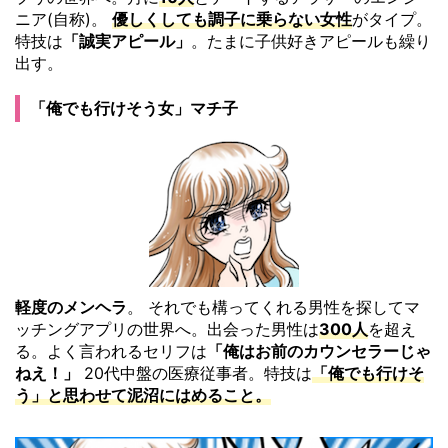
ニア(自称)。
優しくしても調子に乗らない女性
がタイプ。
特技は
「誠実アピール」
。たまに子供好きアピールも繰り
出す。
「俺でも行けそう女」マチ子
軽度のメンヘラ
。 それでも構ってくれる男性を探してマ
ッチングアプリの世界へ。出会った男性は
300人
を超え
る。よく言われるセリフは
「俺はお前のカウンセラーじゃ
ねえ！」
20代中盤の医療従事者。特技は
「俺でも行けそ
う」と思わせて泥沼にはめること。