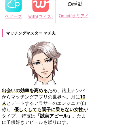
Omiai(オミアイ)
ペアーズ
with(ウィズ)
タップル
イヴ
マッチングマスター マチ夫
出会いの効率を高める
ため、路上ナンパ
からマッチングアプリの世界へ。月に
10
人
とデートするアラサーのエンジニア(自
称)。
優しくしても調子に乗らない女性
が
タイプ。 特技は
「誠実アピール」
。たま
に子供好きアピールも繰り出す。