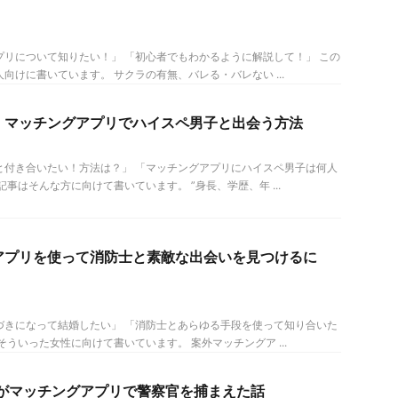
！
プリについて知りたい！」 「初心者でもわかるように解説して！」 この
向けに書いています。 サクラの有無、バレる・バレない ...
】マッチングアプリでハイスペ男子と出会う方法
と付き合いたい！方法は？」 「マッチングアプリにハイスペ男子は何人
記事はそんな方に向けて書いています。 ”身長、学歴、年 ...
アプリを使って消防士と素敵な出会いを見つけるに
づきになって結婚したい」 「消防士とあらゆる手段を使って知り合いた
そういった女性に向けて書いています。 案外マッチングア ...
女がマッチングアプリで警察官を捕まえた話