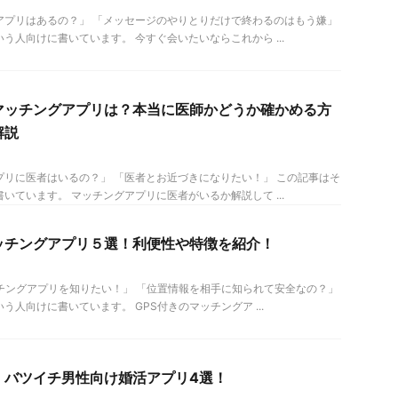
アプリはあるの？」 「メッセージのやりとりだけで終わるのはもう嫌」
う人向けに書いています。 今すぐ会いたいならこれから ...
マッチングアプリは？本当に医師かどうか確かめる方
解説
プリに医者はいるの？」 「医者とお近づきになりたい！」 この記事はそ
いています。 マッチングアプリに医者がいるか解説して ...
マッチングアプリ５選！利便性や特徴を紹介！
ッチングアプリを知りたい！」 「位置情報を相手に知られて安全なの？」
う人向けに書いています。 GPS付きのマッチングア ...
】バツイチ男性向け婚活アプリ4選！