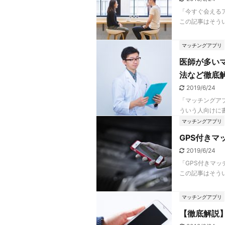
「今すぐ会える
この記事はそうい
マッチングアプリ
医師が多い
法など徹底
2019/6/24
「マッチングア
ういう人向けに書
マッチングアプリ
GPS付き
2019/6/24
「GPS付きマ
この記事はそうい
マッチングアプリ
【徹底解説