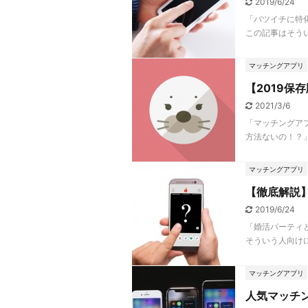
2019/6/24
「バツイチに特
この記事はそうい
マッチングアプリ
【2019
2021/3/6
「マッチングア
方法ないの！？」
マッチングアプリ
【徹底解説
2019/6/24
「婚活パーティ
そういう人向けに
マッチングアプリ
人気マッチ