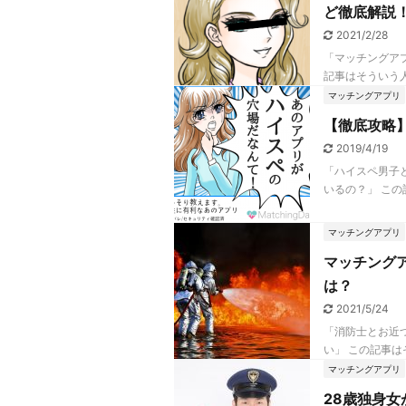
ど徹底解説
2021/2/28
「マッチングア
記事はそういう人
マッチングアプリ
【徹底攻略
2019/4/19
「ハイスペ男子
いるの？」 この
マッチングアプリ
マッチング
は？
2021/5/24
「消防士とお近
い」 この記事は
マッチングアプリ
28歳独身