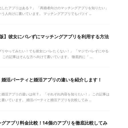
化したアプリはある？」 「再婚者向けのマッチングアプリを知りたい」
う人向けに書いています。 マッチングアプリでもバツイ ...
保存版】彼女にバレずにマッチングアプリを利用する方法
プリやってみたい！でも彼女にバレたくない！」 「マジでバレずにやる
 この記事はそんな方へ向けて書いています。 徹底的に「 ...
】婚活パーティと婚活アプリの違いを紹介します！
と婚活アプリの違いは何？」 「それぞれ内容を知りたい！」 この記事は
書いています。 婚活パーティと婚活アプリを比較してみ ...
ングアプリ料金比較！14個のアプリを徹底比較してみ