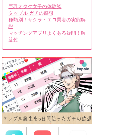
巨乳オタク女子の体験談
タップル ガチの感想
種類別！サクラ・エロ業者の実態解
説
マッチングアプリよくある疑問！解
答付