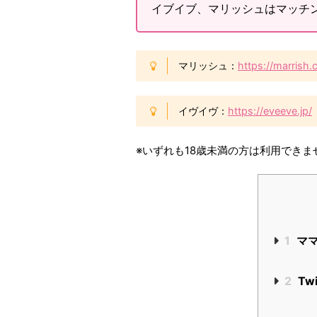
イブイブ、マリッシュはマッチ
マリッシュ：
https://marrish.
イヴイヴ：
https://eveeve.jp/
※いずれも18歳未満の方は利用できま
1
ママ
2
Tw