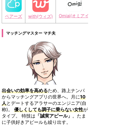
Omiai(オミアイ)
ペアーズ
with(ウィズ)
タップル
イヴ
マッチングマスター マチ夫
出会いの効率を高める
ため、路上ナンパ
からマッチングアプリの世界へ。月に
10
人
とデートするアラサーのエンジニア(自
称)。
優しくしても調子に乗らない女性
が
タイプ。 特技は
「誠実アピール」
。たま
に子供好きアピールも繰り出す。