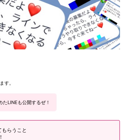
ます。
たLINEも公開するぜ！
てもらうこと
！