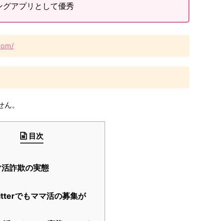
ングアプリとして優秀
com/
せん。
目次
活詐欺の実態
itterでもママ活の募集が