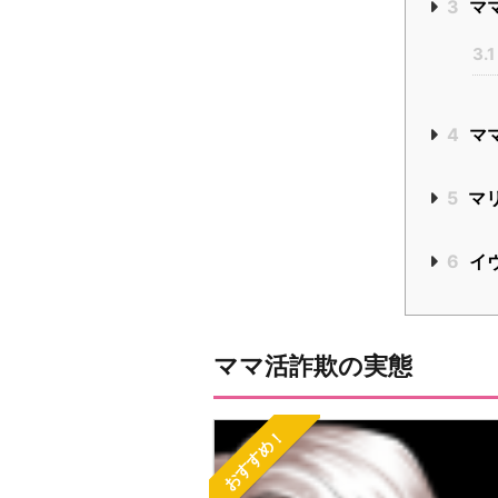
3
ママ
3.1
4
マ
5
マ
6
イ
ママ活詐欺の実態
おすすめ！