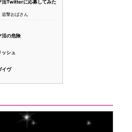
活Twitterに応募してみた
追撃おばさん
マ活の危険
リッシュ
ヴイヴ