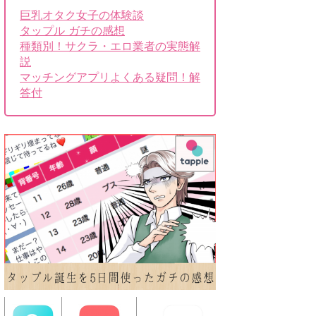
巨乳オタク女子の体験談
タップル ガチの感想
種類別！サクラ・エロ業者の実態解
説
マッチングアプリよくある疑問！解
答付